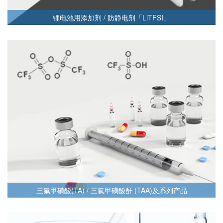
锂电池用添加剂 / 防静电剂「LiTFSI」
三氟甲磺酸(TA) / 三氟甲磺酸酐 (TAA)及系列产品