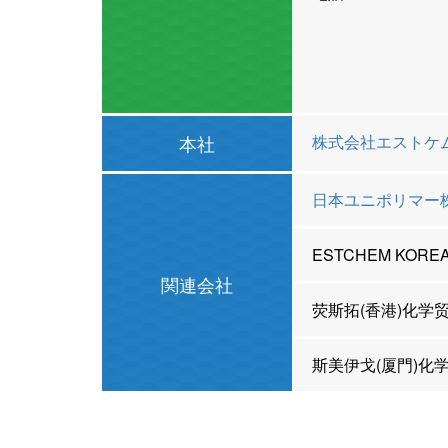
本社
株式会社エストケ
日本ユニポリマー
ESTCHEM KOREA 
関連会社
荧斯拓(香港)化学
斯美伊戈(厦門)化