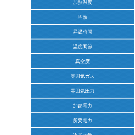
加熱温度
均熱
昇温時間
温度調節
真空度
雰囲気
ガス
雰囲気
圧力
加熱電力
所要電力
冷却水量