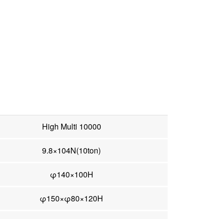
High Multi 10000
9.8×104N(10ton)
φ140×100H
φ150×φ80×120H