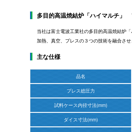
多目的高温焼結炉「ハイマルチ」 
当社は富士電波工業社の多目的高温焼結炉「
加熱、真空、プレスの３つの技術を融合させ
主な仕様
品名
プレス
総圧力
試料
ケース
内径
寸法
(mm)
ダイス
寸法(mm)