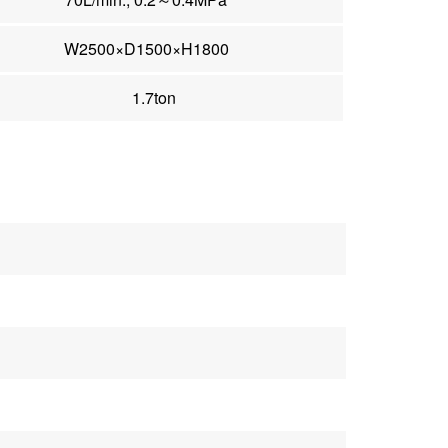
W2500×D1500×H1800
1.7ton