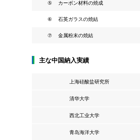
⑤
カーボン材料の焼成
⑥
石英ガラスの焼結
⑦
金属粉末の焼結
主な中国納入実績
上海硅酸盐研究所
清华大学
西北工业大学
青岛海洋大学