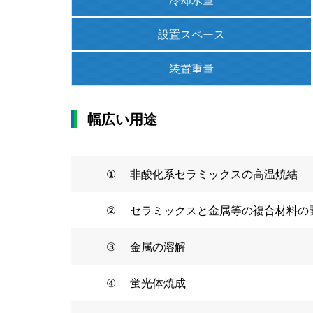
設置
スペース
装置重量
幅広い用途
①
非酸化系セラミックスの高温焼結
②
セラミックスと金属等の複合材料の
③
金属の溶解
④
蛍光体焼成