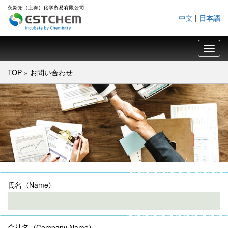
中文
|
日本語
Toggl
navig
TOP
»
お問い合わせ
氏名（Name）
会社名（Company Name）